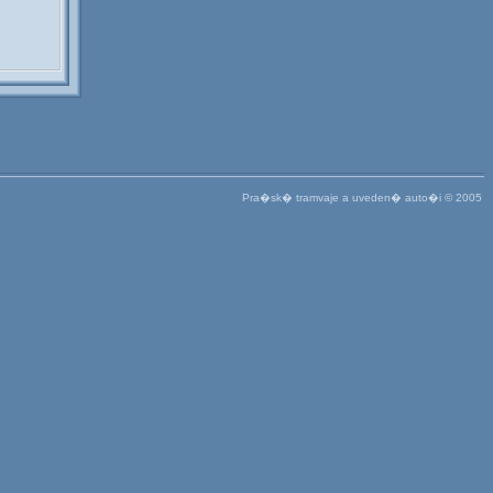
Pra�sk� tramvaje a uveden� auto�i © 2005