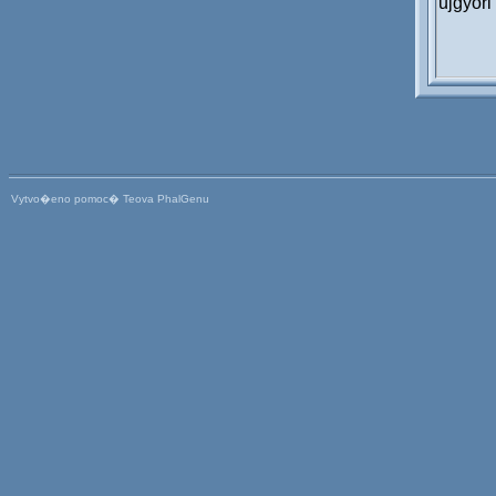
Vytvo�eno pomoc� Teova PhalGenu