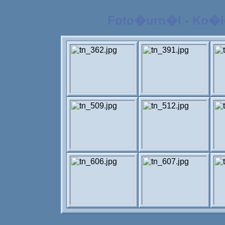
Foto�urn�l - Ko�i