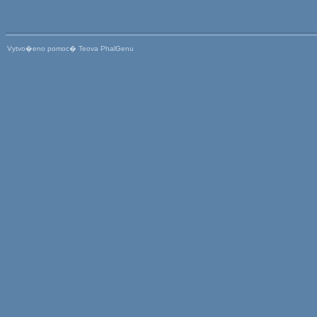
Vytvo�eno pomoc� Teova PhalGenu