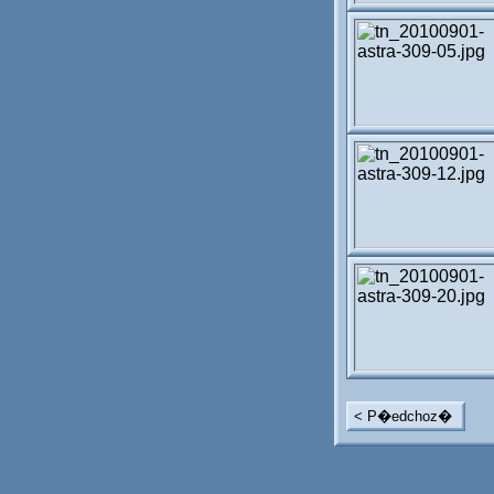
< P�edchoz�