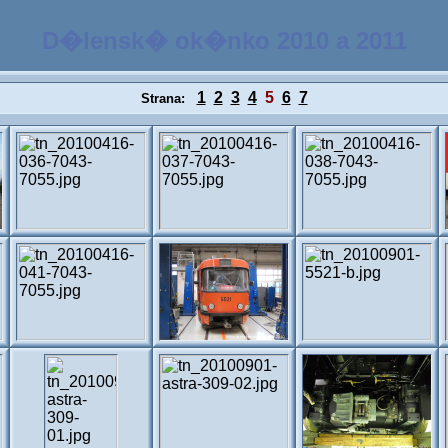
D�lensk� ok�nko 2010 a 2011
1
2
3
4
5
6
7
Strana: