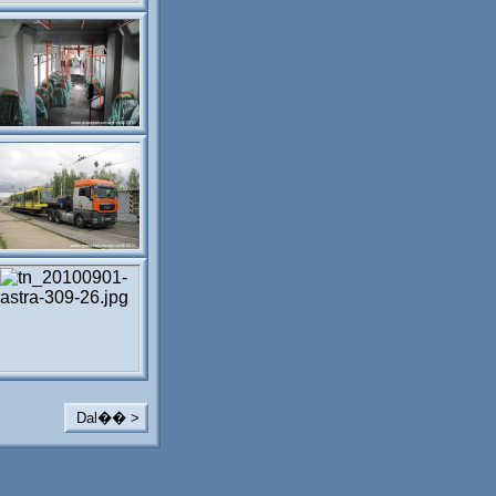
Dal�� >