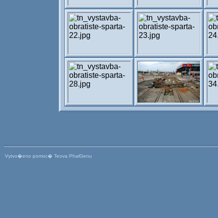
Vytvo�eno pomoc� Teova PhalGenu