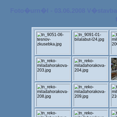
Foto�urn�l - 03.06.2008 V�stavba