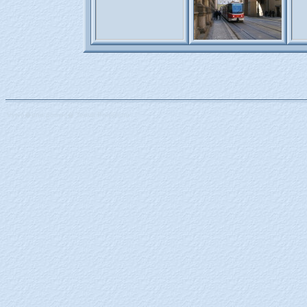
Vytvo�eno pomoc� Teova PhalGenu